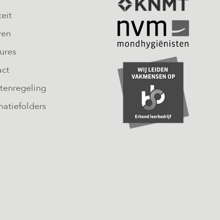
teit
ven
ures
act
tenregeling
matiefolders