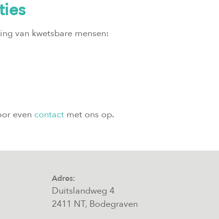
ties
ing van kwetsbare mensen:
voor even
contact
met ons op.
Adres:
Duitslandweg 4
2411 NT, Bodegraven