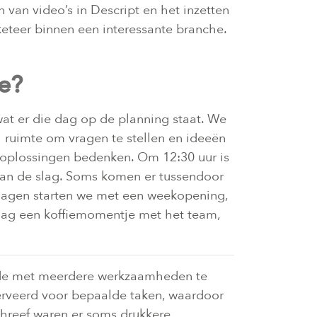
van video’s in Descript en het inzetten
rketeer binnen een interessante branche.
re?
at er die dag op de planning staat. We
l ruimte om vragen te stellen en ideeën
 oplossingen bedenken. Om 12:30 uur is
an de slag. Soms komen er tussendoor
ndagen starten we met een weekopening,
ag een koffiemomentje met het team,
riode met meerdere werkzaamheden te
serveerd voor bepaalde taken, waardoor
schreef waren er soms drukkere