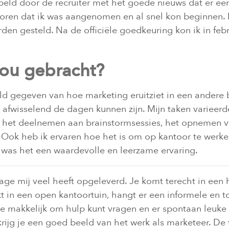
ebeld door de recruiter met het goede nieuws dat er e
horen dat ik was aangenomen en al snel kon beginnen. 
den gesteld. Na de officiële goedkeuring kon ik in feb
jou gebracht?
d gegeven van hoe marketing eruitziet in een andere b
e afwisselend de dagen kunnen zijn. Mijn taken variee
ot het deelnemen aan brainstormsessies, het opnemen v
Ook heb ik ervaren hoe het is om op kantoor te werke
 was het een waardevolle en leerzame ervaring.
tage mij veel heeft opgeleverd. Je komt terecht in een
 in een open kantoortuin, hangt er een informele en toe
e makkelijk om hulp kunt vragen en er spontaan leuke i
ijg je een goed beeld van het werk als marketeer. De 