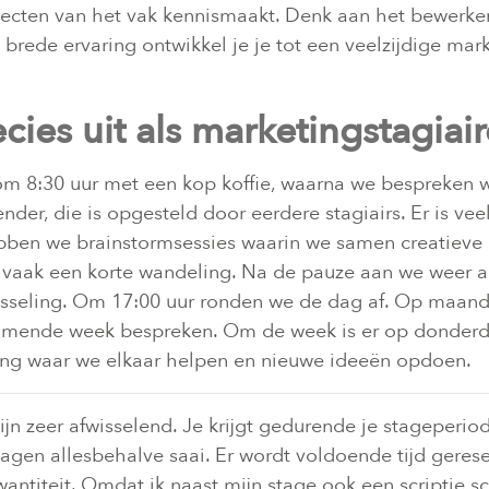
ecten van het vak kennismaakt. Denk aan het bewerken 
ze brede ervaring ontwikkel je je tot een veelzijdige ma
cies uit als marketingstagiai
om 8:30 uur met een kop koffie, waarna we bespreken w
er, die is opgesteld door eerdere stagiairs. Er is vee
ebben we brainstormsessies waarin we samen creatieve
vaak een korte wandeling. Na de pauze aan we weer a
fwisseling. Om 17:00 uur ronden we de dag af. Op maa
omende week bespreken. Om de week is er op donderd
ing waar we elkaar helpen en nieuwe ideeën opdoen.
zijn zeer afwisselend. Je krijgt gedurende je stagepe
 dagen allesbehalve saai. Er wordt voldoende tijd gere
 kwantiteit. Omdat ik naast mijn stage ook een scriptie 