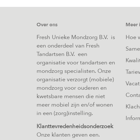
Over ons
Meer 
Fresh Unieke Mondzorg B.V. is
Hoe w
een onderdeel van Fresh
Same
Tandartsen B.V. een
Kwali
organisatie voor tandartsen en
mondzorg specialisten. Onze
Tarie
organisatie verzorgt (mobiele)
Vacat
mondzorg voor ouderen en
Cont
kwetsbare mensen die niet
meer mobiel zijn en/of wonen
Klach
in een (zorg)instelling.
Infor
Klanttevredenheidsonderzoek
Onze klanten geven een.