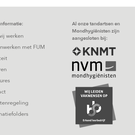
informatie:
Al onze tandartsen en
Mondhygiënisten zijn
ij werken
aangesloten bij:
nwerken met FUM
teit
ven
ures
act
tenregeling
matiefolders