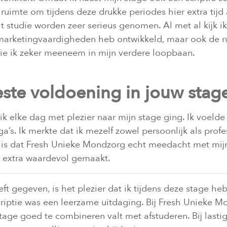
imte om tijdens deze drukke periodes hier extra tijd aa
uit studie worden zeer serieus genomen. Al met al kijk 
n marketingvaardigheden heb ontwikkeld, maar ook de r
ie ik zeker meeneem in mijn verdere loopbaan.
este voldoening in jouw stag
ik elke dag met plezier naar mijn stage ging. Ik voel
a’s. Ik merkte dat ik mezelf zowel persoonlijk als prof
, is dat Fresh Unieke Mondzorg echt meedacht met mijn
e extra waardevol gemaakt.
t gegeven, is het plezier dat ik tijdens deze stage he
criptie was een leerzame uitdaging. Bij Fresh Unieke 
tage goed te combineren valt met afstuderen. Bij lasti